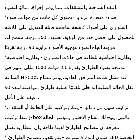
البقع الساخنة والتشققات، مما يوفر إخراجًا مثاليًا للضوء.
*إضاءة متعددة الزوايا - يحتوي كل جانب من جوانب ضوء
الطوارئ على أضواء كاشفة ساطعة قابلة للتعديل على اللافتة
للحصول على أقصى قدر من الرؤية. تصنيف 360 درجة، تسمح لك
مرونة اتجاه الضوء بتوجيه الأضواء بزاوية 90 درجة تقريبًا.
*بطارية احتياطية للطاقة في حالات الطوارئ - بطارية احتياطية
مدمجة بضوء الطوارئ بقدرة 3.6 فولت 1000 مللي أمبير في
الساعة Ni-Cad، عند فشل طاقة المرافق العادية، يوفر مفتاح
نقل الحالة الصلبة الداخلي تلقائيًا عملية طوارئ متواصلة لمدة 90
دقيقة على الأقل.
*تركيب سهل في دقائق - يمكن تركيبه على الحائط أو السقف،
نمط تركيب J-box عالمي. يتيح لك مفتاح الاختبار ومؤشر الحالة
معرفة أن مصابيح الطوارئ لديها طاقة وأن البطارية تعمل.
* ضمان لمدة 5 سنوات - يتم تقديم مصابيح الطوارئ LED الخاصة