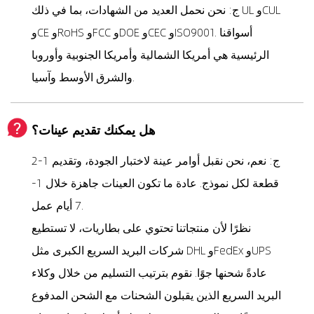
ج: نحن نحمل العديد من الشهادات، بما في ذلك UL وCUL
وCE وRoHS وFCC وDOE وCEC وISO9001. أسواقنا
الرئيسية هي أمريكا الشمالية وأمريكا الجنوبية وأوروبا
والشرق الأوسط وآسيا.
هل يمكنك تقديم عينات؟
ج: نعم، نحن نقبل أوامر عينة لاختبار الجودة، وتقديم 1-2
قطعة لكل نموذج. عادة ما تكون العينات جاهزة خلال 1-
7 أيام عمل.
نظرًا لأن منتجاتنا تحتوي على بطاريات، لا تستطيع
شركات البريد السريع الكبرى مثل DHL وFedEx وUPS
عادةً شحنها جوًا. نقوم بترتيب التسليم من خلال وكلاء
البريد السريع الذين يقبلون الشحنات مع الشحن المدفوع