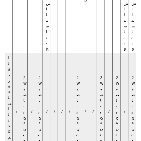
D
س
س
س
ا
ا
ا
ل
ل
ل
م
م
م
ص
ص
ص
ا
ا
ا
ب
ب
ب
ي
ي
ي
ح
ح
ح
ا
ل
ق
د
2
2
2
2
2
2
ر
W
W
W
W
W
W
ة
م
م
م
م
م
م
ع
ص
ص
ص
ص
ص
ص
ل
ا
ا
ا
ا
ا
ا
ى
ب
ب
ب
ب
ب
ب
ا
ي
/
ي
/
ي
/
/
ي
/
/
/
/
ي
/
ي
/
ل
ح
ح
ح
ح
ح
ح
ت
ع
ع
ع
ع
ع
ع
ح
ن
ن
ن
ن
ن
ن
ك
ب
ب
ب
ب
ب
ب
م
ع
ع
ع
ع
ع
ع