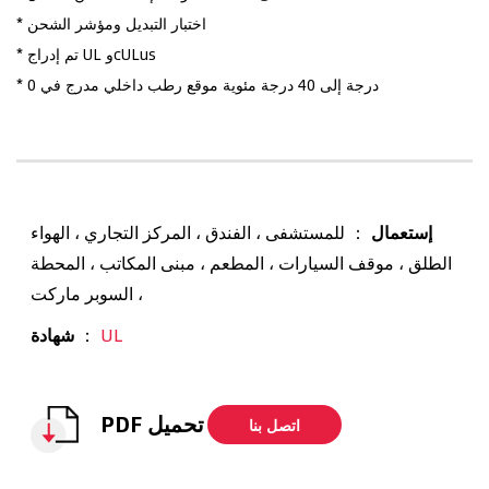
* اختبار التبديل ومؤشر الشحن
* تم إدراج UL وcULus
* 0 درجة إلى 40 درجة مئوية موقع رطب داخلي مدرج في
إستعمال
： للمستشفى ، الفندق ، المركز التجاري ، الهواء
الطلق ، موقف السيارات ، المطعم ، مبنى المكاتب ، المحطة
، السوبر ماركت
UL
：
شهادة
PDF تحميل
اتصل بنا