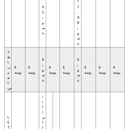
.
*
9
7
5
.
4
ب
8
و
ب
ص
و
ة
ص
ة
خ
ط
6
6
ا
ب
ب
6
6
6
6
6
6
6
ب
و
و
بوصة
بوصة
بوصة
بوصة
بوصة
بوصة
بوصة
م
ص
ص
ق
ة
ة
ا
س
ث
ن
ا
ئ
ي
L
ا
E
ل
T