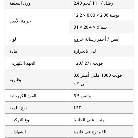
رطل
/ 1.1 كجم
2.43
وزن السلعة
× 8.03 × 2.36 بوصة
12.2
حزمة الأبعاد
31 × 20.4 × 6 سم
‎أبيض / أحمر رسالة خروج
لون
لدن بالحرارة
مادة
277 فولت
120/
الجهد االكهربى
3.6 فولت 1000 مللي أمبير
بطارية
ني-كاد
واتس
3.5
القوة الكهربائية
LED
نوع اللمبة
مثبت على الحائط
نوع التركيب
مدرج في قائمة UL
الشهادات