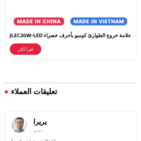
JLEC2GW-LED علامة خروج الطوارئ كومبو بأحرف خضراء
اقرأ أكثر
تعليقات العملاء
يريرا
مدير .