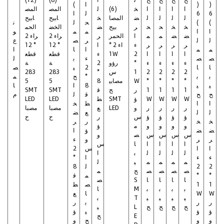
(
(
ا
)
ا
ا
ا
ا
خ
(6)
ل
المص
المص
6
6
ل
ا
ل
ل
ل
ل
ض
المصا
خ
ابيح
ابيح
)
)
ح
ل
ن
خ
خ
ح
ح
ر
بيح
ض
الخض
الحم
ا
ا
م
م
و
ض
ض
م
م
ا
الحمر
ر
راء 2
راء 2
ل
ل
ر
ص
ع
ر
ر
ر
ر
ء
اء 2 *
ا
* 12
* 12
م
م
ا
ا
ا
ا
ا
ا
ا
2
1W
ء
قطع
قطع
ص
ص
ء
ب
ل
ء
ء
ء
ء
*
رؤو
2
ة
ة
ا
ا
2
ي
ص
2
2
2
2
1
س
*
283
283
ب
ب
*
ح
م
*
*
*
*
W
مصابي
8
5
5
ي
ي
8
ا
ا
1
1
1
1
ر
ح
ق
SMT
SMT
ح
ح
ق
ل
م
W
W
W
W
ؤ
SMT
ط
LED
LED
ا
ا
ط
خ
ر
ر
ر
ر
و
LED
ع
مصبا
مصبا
ل
ل
ع
ض
ؤ
ؤ
ؤ
ؤ
س
ر
ح
ح
خ
خ
ر
ر
و
و
و
و
م
ؤ
ض
ض
ؤ
ا
س
س
س
س
ص
و
ر
ر
و
ء
ا
ا
ا
ا
ا
س
ا
ا
س
2
ل
ل
ل
ل
ب
ا
ء
ء
ا
*
م
م
م
م
ي
ل
2
2
ل
8
ص
ص
ص
ص
ح
م
*
*
م
ق
ا
ا
ا
ا
S
ص
1
1
ص
ط
ب
ب
ب
ب
M
ا
W
W
ا
ع
ي
ي
ي
ي
T
ب
ر
ر
ب
ر
ح
ح
ح
ح
L
ي
ؤ
ؤ
ي
ؤ
E
ح
و
و
ح
و