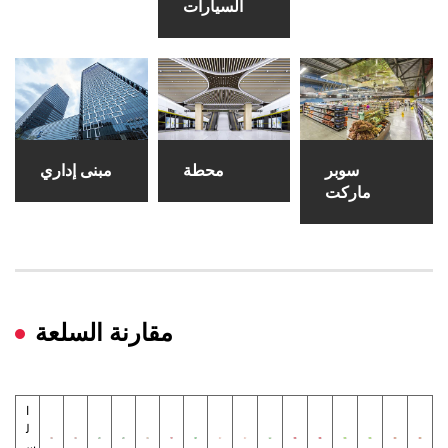
السيارات
سوبر
محطة
مبنى إداري
ماركت
مقارنة السلعة
ا
ل
س