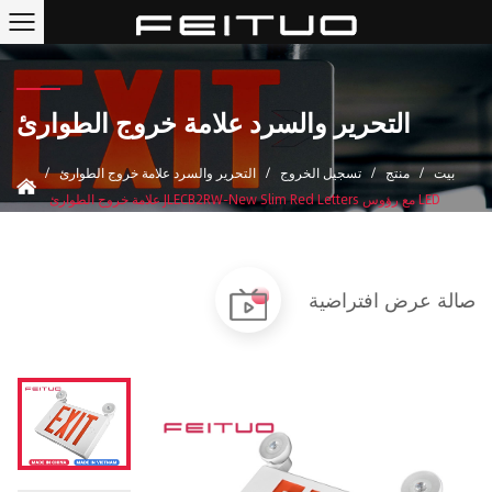
التحرير والسرد علامة خروج الطوارئ
بيت
/
منتج
/
تسجيل الخروج
/
التحرير والسرد علامة خروج الطوارئ
/
علامة خروج الطوارئ JLECB2RW-New Slim Red Letters مع رؤوس LED
صالة عرض افتراضية