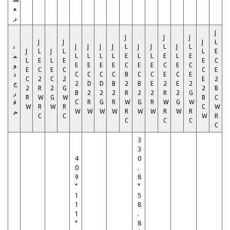
ع
ر
J
J
J
J
J
J
J
L
L
J
L
J
J
L
J
J
J
J
ن
J
L
J
L
L
E
E
L
E
L
L
E
L
L
L
L
م
L
E
L
E
E
C
C
E
C
E
E
C
E
E
E
E
و
E
C
E
C
C
E
E
C
E
C
C
B
C
C
C
C
ذ
C
2
C
2
E
2
2
E
2
E
B
2
B
D
D
2
ج
2
R
2
G
2
B
G
2
R
2
2
R
2
2
2
B
ر
R
W
G
W
B
C
W
G
W
R
G
W
R
G
R
C
ق
W
R
W
R
C
W
R
W
R
W
W
R
W
W
W
W
م
C
C
W
R
C
C
C
C
3
3
4
0
0
.
9
8
*
*
1
5
1
8
1
.
*
8