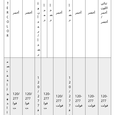
ثنائي
ل
T
أ
أ
أ
اللون
و
E
خ
خ
ح
أحمر
أخضر
أحمر
أحمر
ن
أخضر
أحمر
R
ض
ض
م
/
أ
C
ر
ر
ر
أخضر
ح
O
م
L
ر
O
R
/
أ
خ
ض
ر
م
ص
ن
ف
1
1
ة
2
2
ا
0
0
ل
/
/
120-
120/
120/
ج
2
120/
2
120-
120-
120-
277
277
277
ه
7
277
7
277
277
277
فول
فول
فول
د
فولت
فولت
فولت
7
فولت
7
ت
ت
ت
ا
ف
ف
ا
و
و