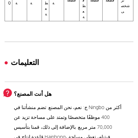
تر
قطعة
قطعة
ق
قطعة
ة
ط
ة
ة
Q
شخص
ط
ع
ى
ع
ة
ة
التعليمات
هل أنت المصنع؟
ج: نعم، نحن المصنع. تضم منشأتنا في Ningbo أكثر من
400 موظفًا متخصصًا وتمتد على مساحة تزيد عن
70,000 متر مربع. بالإضافة إلى ذلك، قمنا بتأسيس
قاعدة إنتاج في Haiphong، فيتنام، تغطي مساحة