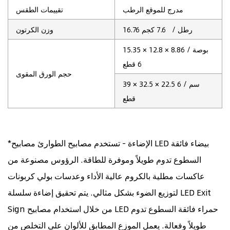
مدرج للموقع الرطب
تقييمات الطقس
16.76 رطل
/ 7.6 كجم
وزن الكرتون
× 12.8 × 8.86 بوصة
/
15.35
6 قطع
حجم الورق المقوى
39 × 32.5 × 22.5 سم / 6
قطع
*الإضاءة - تستخدم مصابيح الطوارئ مصابيح LED بيضاء فائقة
السطوع تدوم طويلاً وموفرة للطاقة. الرؤوس مصنوعة من
عاكسات مطلية بالكروم عالية الأداء وعدسات بولي كربونات
لتوزيع الضوء بشكل مثالي. يتم تحقيق إضاءة سلسلة LED Exit
Sign من خلال استخدام مصابيح LED حمراء فائقة السطوع تدوم
طويلاً وفعالة. يعمل الموزع المطابق للألوان على التخلص من