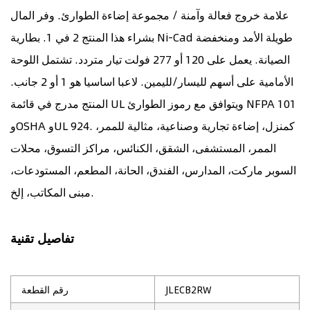
علامة خروج فعالة وآمنة / مجموعة إضاءة الطوارئ. وفر المال
بشراء هذا المنتج 2 في 1. بطارية Ni-Cad طويلة الأمد ومنخفضة
الصيانة. يعمل على 120 أو 277 فولت تيار متردد. تشتمل اللوحة
الأمامية على أسهم لليسار/لليمين. لاعبا اساسيا هو 1 أو 2 جانب.
المنتج مدرج في قائمة UL ويتوافق مع رموز الطوارئ NFPA 101
وOSHA وUL 924. كمنزل، إضاءة تجارية وصناعية، مثالية للممر،
الممر، المستشفى، الشقق، الكنائس، مراكز التسوق، محلات
السوبر ماركت، المدارس، الفندق، الحانة، المطعم، المستودعات،
مبنى المكاتب، إلخ.
تفاصيل تقنية
JLECB2RW
رقم القطعة