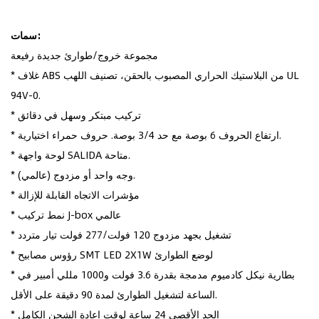
سمات:
مجموعة خروج/طوارئ جديدة رفيعة
* غلاف ABS من البلاستيك الحراري المصبوب بالحقن، تصنيف اللهب UL
94V-0.
* تركيب مبتكر وسهل في دقائق
* ارتفاع الحروف 6 بوصة مع حد 3/4 بوصة. حروف حمراء اختيارية.
* لوحة واجهة SALIDA متاحة.
* وجه واحد أو مزدوج (عالمي).
* مؤشرات الاتجاه القابلة للإزالة
* نمط تركيب J-box عالمي
* تشغيل بجهد مزدوج 120 فولت/277 فولت تيار متردد
* رؤوس مصابيح SMT LED 2X1W لوضع الطوارئ
* بطارية نيكل كادميوم مدمجة بقدرة 3.6 فولت و1000 مللي أمبير في
الساعة لتشغيل الطوارئ لمدة 90 دقيقة على الأقل.
* الحد الأقصى 24 ساعة لوقت إعادة الشحن الكامل