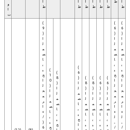
ا
ط
ا
ا
ا
ا
ا
ا
و
ط
ط
ط
ط
ط
ط
ط
ا
ت
(
(
(
9
6
6
)
)
)
ا
ا
ا
ل
ل
ل
م
م
م
ص
ص
ص
ا
ا
ا
ب
ب
ب
(
ي
ي
(
ي
(
6
ح
ح
1
ح
8
)
(
(
(
(
ا
ا
0
ا
6
6
8
8
ا
)
ل
ل
)
ل
)
)
)
)
ل
ا
ح
ح
ا
ح
ا
ا
ا
ا
م
ل
م
م
ل
م
ل
ل
ل
ل
ص
م
ر
ر
م
ر
م
م
م
م
ا
ص
ا
ا
ص
ا
ص
ص
ص
ص
ب
ا
ء
ء
ا
ء
ا
ا
ا
ا
ي
ب
ل
ل
ب
/
ب
ب
ب
ب
ح
ي
ـ
ـ
ي
(
ي
ي
ي
ي
ا
ح
/
/
ح
6
ح
ح
ح
ح
ل
ا
(8)
(12)